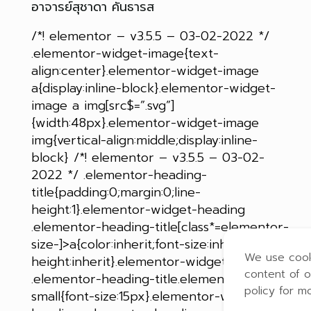
อาจารย์สุชาดา คันธารส
/*! elementor – v3.5.5 – 03-02-2022 */
.elementor-widget-image{text-
align:center}.elementor-widget-image
a{display:inline-block}.elementor-widget-
image a img[src$=”.svg”]
{width:48px}.elementor-widget-image
img{vertical-align:middle;display:inline-
block} /*! elementor – v3.5.5 – 03-02-
2022 */ .elementor-heading-
title{padding:0;margin:0;line-
height:1}.elementor-widget-heading
.elementor-heading-title[class*=elementor-
size-]>a{color:inherit;font-size:inherit;line-
We use cook
height:inherit}.elementor-widget-heading
content of o
.elementor-heading-title.elementor-size-
policy for m
small{font-size:15px}.elementor-widget-