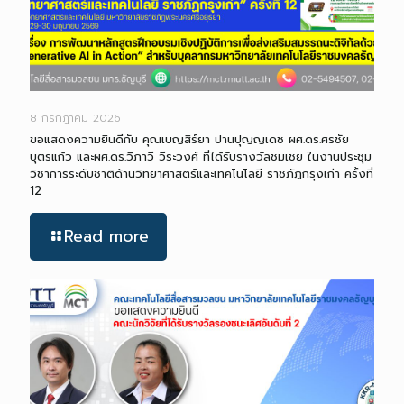
8 กรกฎาคม 2026
ขอแสดงความยินดีกับ คุณเบญสิร์ยา ปานปุญญเดช ผศ.ดร.ศรชัย
บุตรแก้ว และผศ.ดร.วิภาวี วีระวงศ์ ที่ได้รับรางวัลชมเชย ในงานประชุม
วิชาการระดับชาติด้านวิทยาศาสตร์และเทคโนโลยี ราชภัฏกรุงเก่า ครั้งที่
12
Read more