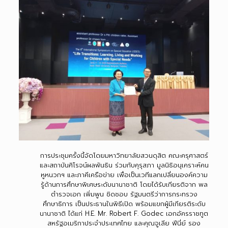
การประชุมครั้งนี้จัดโดยมหาวิทยาลัยสวนดุสิต คณะครุศาสตร์
และสถาบันศิโรจน์ผลพันธิน ร่วมกับคุรุสภา มูลนิธิอนุเคราะห์คน
หูหนวกฯ และภาคีเครือข่าย เพื่อเป็นเวทีแลกเปลี่ยนองค์ความ
รู้ด้านการศึกษาพิเศษระดับนานาชาติ โดยได้รับเกียรติจาก พล
ตำรวจเอก เพิ่มพูน ชิดชอบ รัฐมนตรีว่าการกระทรวง
ศึกษาธิการ เป็นประธานในพิธีเปิด พร้อมแขกผู้มีเกียรติระดับ
นานาชาติ ได้แก่ H.E. Mr. Robert F. Godec เอกอัครราชทูต
สหรัฐอเมริกาประจำประเทศไทย และคุณจูเลีย ฟีนี่ย์ รอง