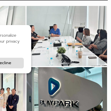
rsonalize
our privacy
ecline