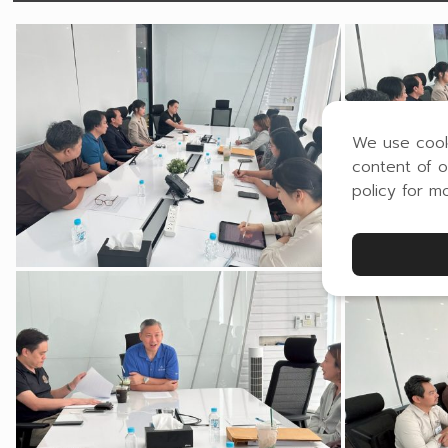
We use cook
content of o
policy for m