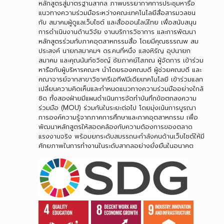
หลักสูตรสู่มาตรฐานสากล ภาพบรรยากาศการประชุมหารือ
แนวทางความร่วมมือระหว่างคณะเทคโนโลยีสื่อสารมวลชน
กับ สมาคมผู้ดูแลเว็บไซต์ และสื่อออนไลน์ไทย เพื่อสนับสนุน
การดำเนินงานด้านวิจัย งานบริการวิชาการ และการพัฒนา
หลักสูตรร่วมกับภาคอุตสาหกรรมสื่อ โดยมีคุณธรรณพ สม
ประสงค์ นายกสมาคมฯ ดร.คนที่หนึ่ง แสงหิรัญ อุปนายก
สมาคม และคุณนันท์ชวิชญ์ ชัยภาคย์โสภณ ผู้จัดการ เข้าร่วม
หารือกับผู้บริหารคณะฯ นำโดยรองคณบดี ผู้ช่วยคณบดี และ
คณาจารย์จากสาขาวิชาครีเอทีฟมีเดียเทคโนโลยี เข้าร่วมแลก
เปลี่ยนความคิดเห็นและกำหนดแนวทางความร่วมมืออย่างใกล้
ชิด ทั้งสองฝ่ายมีแผนดำเนินการจัดทำบันทึกข้อตกลงความ
ร่วมมือ (MOU) ร่วมกันในระยะต่อไป โดยมุ่งเน้นการบูรณา
การองค์ความรู้จากภาคการศึกษาและภาคอุตสาหกรรม เพื่อ
พัฒนาหลักสูตรให้สอดคล้องกับความต้องการของตลาด
แรงงานจริง พร้อมยกระดับสมรรถนะกำลังคนด้านเว็บไซต์ให้มี
ศักยภาพในการทำงานในระดับสากลอย่างยั่งยืนในอนาคต