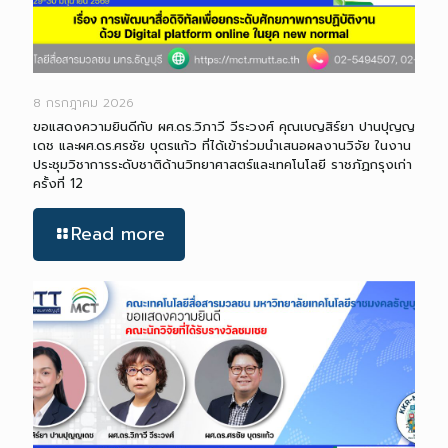
8 กรกฎาคม 2026
ขอแสดงความยินดีกับ ผศ.ดร.วิภาวี วีระวงศ์ คุณเบญสิร์ยา ปานปุญญ
เดช และผศ.ดร.ศรชัย บุตรแก้ว ที่ได้เข้าร่วมนำเสนอผลงานวิจัย ในงาน
ประชุมวิชาการระดับชาติด้านวิทยาศาสตร์และเทคโนโลยี ราชภัฏกรุงเก่า
ครั้งที่ 12
Read more