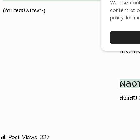
ด้าน
We use cook
(ด้านวิชาชีพเฉพาะ)
content of o
ปี
ผู้ให้ทุ
policy for m
ผลงา
โครงการ/
ผลงา
ตั้งแต่ป
Post Views:
327