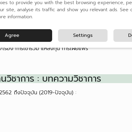
การทำงานร่วมภาคอุตสาหกรรม :
ies to provide you with the best browsing experience, pe
ur site, analyse its traffic and show you relevant ads. See 
น
ชื่อโครงการ
ชื่อบริษัท
ore information.
นวิชาการ : งานวิจัย
Agree
Settings
D
เรื่อง
การเข้าร่วม
แหล่งทุน
การเผยแพร่
นวิชาการ : บทความวิชาการ
ี 2562 ถึงปัจจุบัน (2019-ปัจจุบัน) :