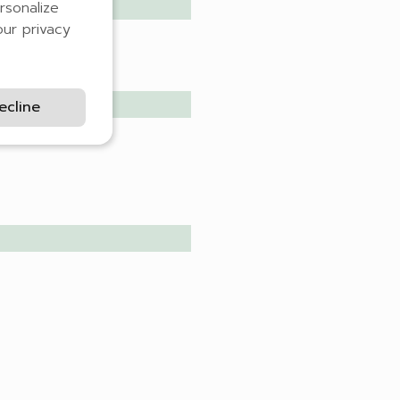
rsonalize
our privacy
ecline