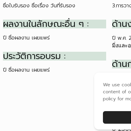
ชื่อใบรับรอง
ชื่อเรื่อง
วันที่รับรอง
3.การวา
ผลงานในลักษณะอื่น ๆ :
ด้าน
ปี
ชื่อผลงาน
เผยแพร่
ปี พ.ศ.
มิ่งและ
ประวัติการอบรม :
ด้าน
ปี
ชื่อผลงาน
เผยแพร่
ปี
ผู้ให้ทุ
We use cook
content of o
ผลงา
policy for m
7.1
หัวห
7.1.1
ชื
ปี
256