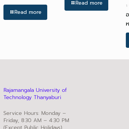
Read more
1
Read more
อ
ห
Rajamangala University of
Technology Thanyaburi
Service Hours: Monday –
Friday, 8:30 AM – 4:30 PM
(Except Public Holidays)