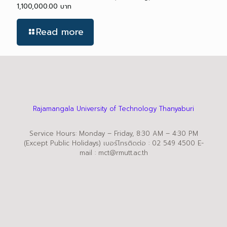
1,100,000.00 บาท
Read more
Rajamangala University of Technology Thanyaburi
Service Hours: Monday – Friday, 8:30 AM – 4:30 PM
(Except Public Holidays) เบอร์โทรติดต่อ : 02 549 4500 E-
mail : mct@rmutt.ac.th