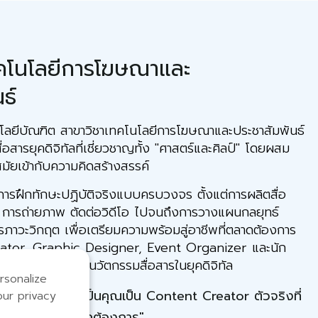
ทคโนโลยีการโฆษณาและ
ธ์
ีบัณฑิต สาขาวิชาเทคโนโลยีการโฆษณาและประชาสัมพันธ์
สื่อสารยุคดิจิทัลที่เชี่ยวชาญทั้ง "ศาสตร์และศิลป์" โดยผสม
มัยเข้ากับความคิดสร้างสรรค์
ารฝึกทักษะปฏิบัติจริงแบบครบวงจร ตั้งแต่การผลิตสื่อ
น์ การถ่ายภาพ ตัดต่อวิดีโอ ไปจนถึงการวางแผนกลยุทธ์
รภาวะวิกฤต เพื่อเตรียมความพร้อมสู่อาชีพที่ตลาดต้องการ
ator, Graphic Designer, Event Organizer และนัก
มก้าวเป็นผู้นำด้านนวัตกรรมสื่อสารในยุคดิจิทัล
rsonalize
 เน้นเทคโนโลยี... ปั้นคุณเป็น Content Creator ตัวจริงที่
our privacy
ตลาดต้องการ"