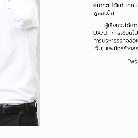
อนาคต ได้แก่ เทคโ
ฟูลสแต็ก
ผู้เรียนจะได้เจาะ
UX/UI, การเขียนโป
การบริหารธุรกิจสื่
เว็บ, และนักสร้างส
"พร้