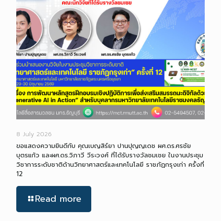
8 July 2026
ขอแสดงความยินดีกับ คุณเบญสิร์ยา ปานปุญญเดช ผศ.ดร.ศรชัย
บุตรแก้ว และผศ.ดร.วิภาวี วีระวงศ์ ที่ได้รับรางวัลชมเชย ในงานประชุม
วิชาการระดับชาติด้านวิทยาศาสตร์และเทคโนโลยี ราชภัฏกรุงเก่า ครั้งที่
12
Read more